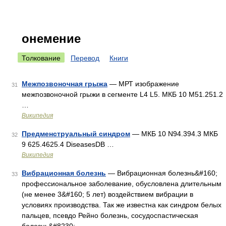
онемение
Толкование
Перевод
Книги
Межпозвоночная грыжа
— МРТ изображение
31
межпозвоночной грыжи в сегменте L4 L5. МКБ 10 M51.251.2
…
Википедия
Предменструальный синдром
— МКБ 10 N94.394.3 МКБ
32
9 625.4625.4 DiseasesDB …
Википедия
Вибрационная болезнь
— Вибрационная болезнь&#160;
33
профессиональное заболевание, обусловлена длительным
(не менее 3&#160; 5 лет) воздействием вибрации в
условиях производства. Так же известна как синдром белых
пальцев, псевдо Рейно болезнь, сосудоспастическая