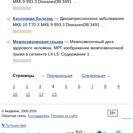
МКБ 9 993.3 DiseasesDB 3491 …
Википедия
Кессонная болезнь
— Декомпрессионное заболевание
39
МКБ 10 T70.3 МКБ 9 993.3 DiseasesDB 3491 …
Википедия
Межпозвонковая грыжа
— Межпозвоночный диск
40
здорового человека. МРТ изображение межпозвоночной
грыжи в сегменте L4 L5. Содержание 1 …
Википедия
Страницы
←
Предыдущая
Следующая
→
1
2
3
4
5
6
7
8
9
10
11
12
13
© Академик, 2000-2026
18+
Обратная связь:
Техподдержка
,
Реклама на сайте
👣 Путешествия